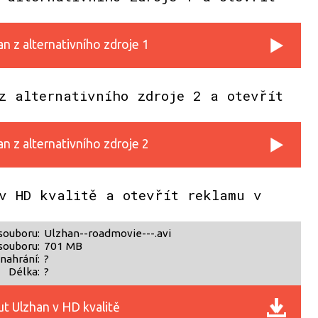
n z alternativního zdroje 1
z alternativního zdroje 2 a otevřít
n z alternativního zdroje 2
v HD kvalitě a otevřít reklamu v
souboru:
Ulzhan--roadmovie---.avi
souboru:
701 MB
nahrání:
?
Délka:
?
t Ulzhan v HD kvalitě