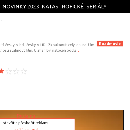
NOVINKY 2023
KATASTROFICKÉ
SERIÁLY
han
Roadmovie
tí česky v hd, česky v HD. Zkouknout celý online film
ností stáhnout film. Ulzhan byl natočen podle
…
Reklama
otevřít a přeskočit reklamu
za
21
sekund