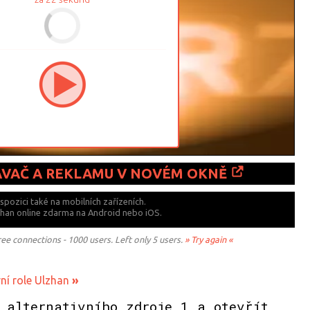
ÁVAČ A REKLAMU V NOVÉM OKNĚ
ispozici také
na mobilních zařízeních.
lzhan online zdarma na
Android nebo iOS.
 connections - 1000 users. Left only 5 users.
» Try again «
ní role Ulzhan
»
 alternativního zdroje 1 a otevřít