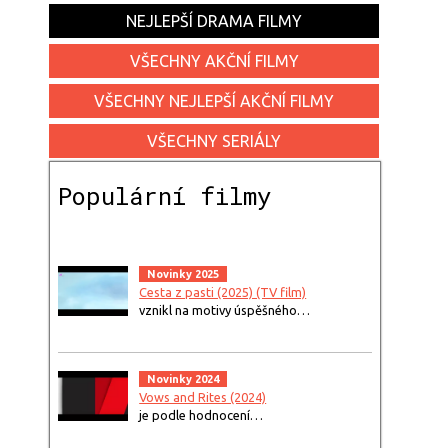
NEJLEPŠÍ DRAMA FILMY
VŠECHNY AKČNÍ FILMY
VŠECHNY NEJLEPŠÍ AKČNÍ FILMY
VŠECHNY SERIÁLY
Populární filmy
Novinky 2025
Cesta z pasti (2025) (TV film)
vznikl na motivy úspěšného…
Novinky 2024
Vows and Rites (2024)
je podle hodnocení…