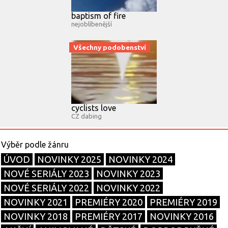
baptism of fire
nejoblíbenější
Všechny podobenství
cyclists love
CZ dabing
ÚVOD
NOVINKY 2025
NOVINKY 2024
NOVÉ SERIÁLY 2023
NOVINKY 2023
NOVÉ SERIÁLY 2022
NOVINKY 2022
NOVINKY 2021
PREMIÉRY 2020
PREMIÉRY 2019
NOVINKY 2018
PREMIÉRY 2017
NOVINKY 2016