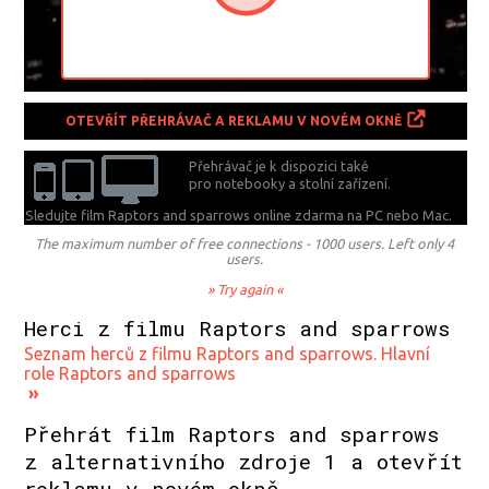
OTEVŘÍT PŘEHRÁVAČ A REKLAMU V NOVÉM OKNĚ
Přehrávač je k dispozici také
pro notebooky a stolní zařízení.
Sledujte film Raptors and sparrows online zdarma na
PC nebo Mac.
The maximum number of free connections - 1000 users. Left only 4
users.
» Try again «
Herci z filmu Raptors and sparrows
Seznam herců z filmu Raptors and sparrows. Hlavní
role Raptors and sparrows
»
Přehrát film Raptors and sparrows
z alternativního zdroje 1 a otevřít
reklamu v novém okně