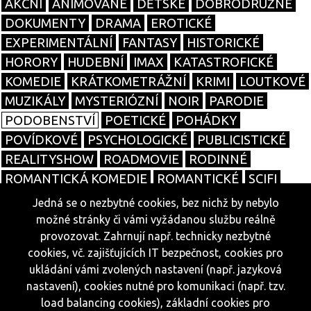
AKČNÍ
ANIMOVANÉ
DĚTSKÉ
DOBRODRUŽNÉ
DOKUMENTY
DRAMA
EROTICKÉ
EXPERIMENTÁLNÍ
FANTASY
HISTORICKÉ
HORORY
HUDEBNÍ
IMAX
KATASTROFICKÉ
KOMEDIE
KRÁTKOMETRÁŽNÍ
KRIMI
LOUTKOVÉ
MUZIKÁLY
MYSTERIÓZNÍ
NOIR
PARODIE
PODOBENSTVÍ
POETICKÉ
POHÁDKY
POVÍDKOVÉ
PSYCHOLOGICKÉ
PUBLICISTICKÉ
REALITYSHOW
ROADMOVIE
RODINNÉ
ROMANTICKÁ KOMEDIE
ROMANTICKÉ
SCIFI
SOUTĚŽNÍ
SPORTOVNÍ
TALKSHOW
TANEČNÍ
Jedná se o nezbytné cookies, bez nichž by nebylo
TELENOVELY
THRILLERY
TRAGIKOMEDIE
možné stránky či vámi vyžádanou službu reálně
VÁLEČNÉ
WESTERNY
ŽIVOTOPISNÉ
SERIÁLY
provozovat. Zahrnují např. technicky nezbytné
cookies, vč. zajišťujících IT bezpečnost, cookies pro
ukládání vámi zvolených nastavení (např. jazyková
nastavení), cookies nutné pro komunikaci (např. tzv.
© 2026
load balancing cookies), základní cookies pro
cele-filmy.cz