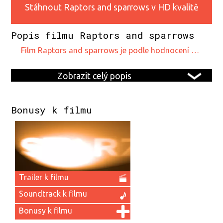
Stáhnout Raptors and sparrows v HD kvalitě
Popis filmu Raptors and sparrows
film Raptors and sparrows je podle hodnocení …
Zobrazit celý popis
Bonusy k filmu
Trailer k filmu
Soundtrack k filmu
Bonusy k filmu