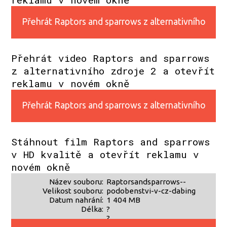
Přehrát Raptors and sparrows z alternativního
zdroje 1
Přehrát video Raptors and sparrows
z alternativního zdroje 2 a otevřít
reklamu v novém okně
Přehrát Raptors and sparrows z alternativního
zdroje 2
Stáhnout film Raptors and sparrows
v HD kvalitě a otevřít reklamu v
novém okně
Název souboru:
Raptorsandsparrows--
Velikost souboru:
podobenstvi-v-cz-dabing
Datum nahrání:
1 404 MB
Délka:
?
?