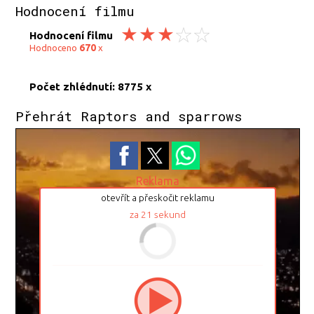
Hodnocení filmu
Hodnocení filmu
670
Hodnoceno
x
Počet zhlédnutí: 8775 x
Přehrát Raptors and sparrows
Reklama
otevřít a přeskočit reklamu
za
21
sekund