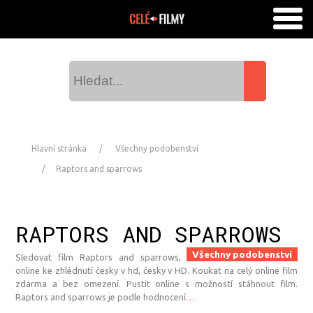
Hlavní stránka
Všechny podobenství
Raptors and sparrows
RAPTORS AND SPARROWS
Všechny podobenství
Sledovat film Raptors and sparrows,
online ke zhlédnutí česky v hd, česky v HD. Koukat na celý online film
zdarma a bez omezení. Pustit online s možností stáhnout film.
Raptors and sparrows je podle hodnocení
…