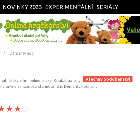
NOVINKY 2023
EXPERIMENTÁLNÍ
SERIÁLY
Démanty noci
Všechny podobenství
nutí česky v hd, online česky. Koukat na celý
na online s možností stáhnout film. Démanty noci je
…