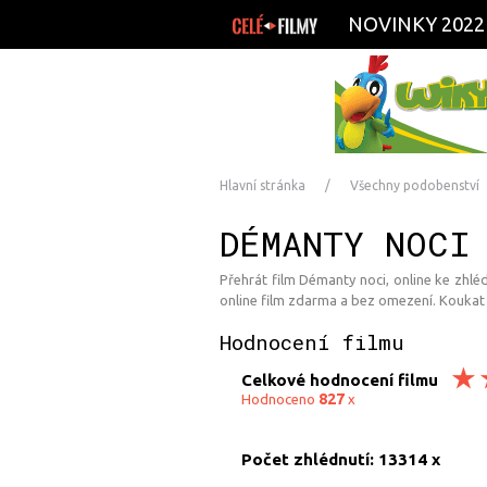
NOVINKY 2022
Hlavní stránka
Všechny podobenství
DÉMANTY NOCI
Přehrát film Démanty noci, online ke zhléd
online film zdarma a bez omezení. Koukat 
Hodnocení filmu
Celkové hodnocení filmu
827
Hodnoceno
x
Počet zhlédnutí: 13314 x