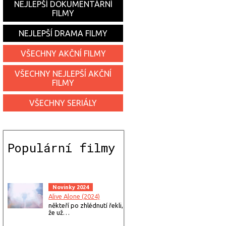
NEJLEPŠÍ DOKUMENTÁRNÍ
FILMY
NEJLEPŠÍ DRAMA FILMY
VŠECHNY AKČNÍ FILMY
VŠECHNY NEJLEPŠÍ AKČNÍ
FILMY
VŠECHNY SERIÁLY
Populární filmy
Novinky 2024
Alive Alone (2024)
někteří po zhlédnutí řekli,
že už…