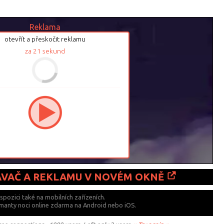
Reklama
otevřít a přeskočit reklamu
za
21
sekund
ÁVAČ A REKLAMU V NOVÉM OKNĚ
ispozici také
na mobilních zařízeních.
émanty noci online zdarma na
Android nebo iOS.