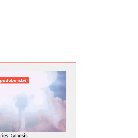
 podobenství
ories: Genesis