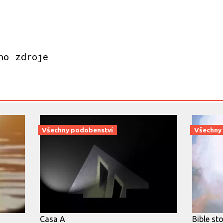
ho zdroje
Všechny podobenství
Všechny
Casa A
Bible st