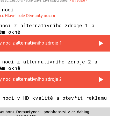
 connections - 1000 users. Left only 2 users.
» Try again «
 noci
i. Hlavní role Démanty noci
»
noci z alternativního zdroje 1 a
ém okně
noci z alternativního zdroje 1
 noci z alternativního zdroje 2 a
ém okně
noci z alternativního zdroje 2
 noci v HD kvalitě a otevřít reklamu
souboru:
Demantynoci--podobenstvi-v-cz-dabing