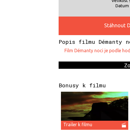
Velikost 
Datum 
Stáhnout D
Popis filmu Démanty n
film Démanty noci je podle h
Zo
Bonusy k filmu
Trailer k filmu