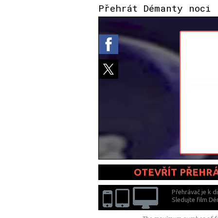
Přehrát Démanty noci
OTEVŘÍT PŘEHR
Přehrávač je k d
Sledujte film D