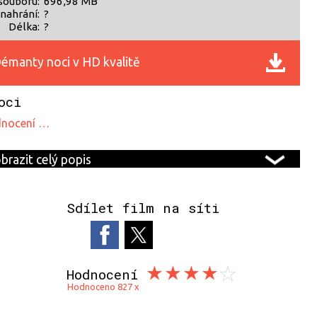
souboru:
696,98 MB
nahrání:
?
Délka:
?
émanty noci v HD kvalitě
oci
odnocení …
brazit celý popis
Sdílet film na síti
Hodnocení
Hodnoceno 827 x