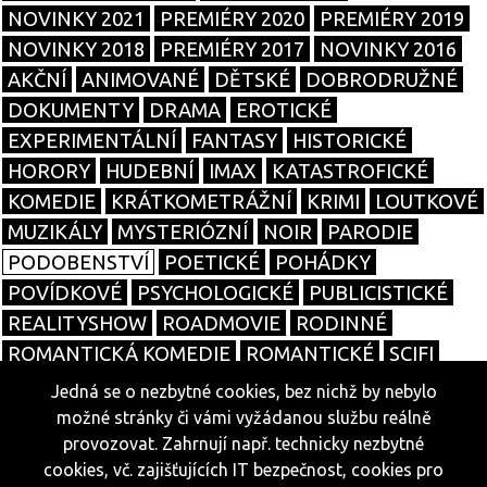
NOVINKY 2021
PREMIÉRY 2020
PREMIÉRY 2019
NOVINKY 2018
PREMIÉRY 2017
NOVINKY 2016
AKČNÍ
ANIMOVANÉ
DĚTSKÉ
DOBRODRUŽNÉ
DOKUMENTY
DRAMA
EROTICKÉ
EXPERIMENTÁLNÍ
FANTASY
HISTORICKÉ
HORORY
HUDEBNÍ
IMAX
KATASTROFICKÉ
KOMEDIE
KRÁTKOMETRÁŽNÍ
KRIMI
LOUTKOVÉ
MUZIKÁLY
MYSTERIÓZNÍ
NOIR
PARODIE
PODOBENSTVÍ
POETICKÉ
POHÁDKY
POVÍDKOVÉ
PSYCHOLOGICKÉ
PUBLICISTICKÉ
REALITYSHOW
ROADMOVIE
RODINNÉ
ROMANTICKÁ KOMEDIE
ROMANTICKÉ
SCIFI
SOUTĚŽNÍ
SPORTOVNÍ
TALKSHOW
TANEČNÍ
Jedná se o nezbytné cookies, bez nichž by nebylo
TELENOVELY
THRILLERY
TRAGIKOMEDIE
možné stránky či vámi vyžádanou službu reálně
VÁLEČNÉ
WESTERNY
ŽIVOTOPISNÉ
SERIÁLY
provozovat. Zahrnují např. technicky nezbytné
cookies, vč. zajišťujících IT bezpečnost, cookies pro