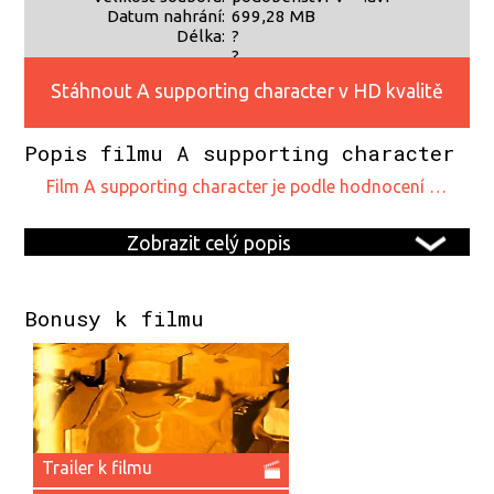
Datum nahrání:
699,28 MB
Délka:
?
?
Stáhnout A supporting character v HD kvalitě
Popis filmu A supporting character
film A supporting character je podle hodnocení …
Zobrazit celý popis
Bonusy k filmu
Trailer k filmu