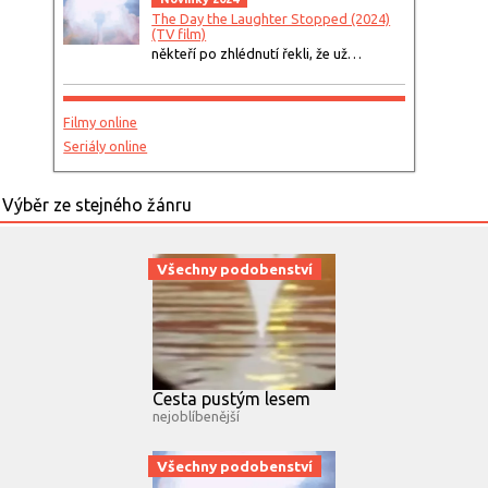
The Day the Laughter Stopped (2024)
(TV film)
někteří po zhlédnutí řekli, že už…
Filmy online
Seriály online
Všechny podobenství
Cesta pustým lesem
nejoblíbenější
Všechny podobenství