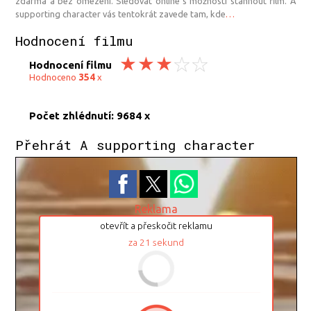
zdarma a bez omezení. Sledovat online s možností stáhnout film. A
supporting character vás tentokrát zavede tam, kde
…
Hodnocení filmu
Hodnocení filmu
354
Hodnoceno
x
Počet zhlédnutí: 9684 x
Přehrát A supporting character
Reklama
otevřít a přeskočit reklamu
za
20
sekund