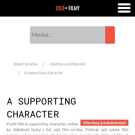
Hlavní stránka
Všechny podobenství
A supporting character
A SUPPORTING
CHARACTER
Všechny podobenství
Pustit film A supporting character, online
ke zhlédnutí česky v hd, celý film on-line. Přehrát celý online film