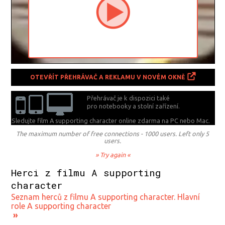
OTEVŘÍT PŘEHRÁVAČ A REKLAMU V NOVÉM OKNĚ
Přehrávač je k dispozici také
pro notebooky a stolní zařízení.
Sledujte film A supporting character online zdarma na
PC nebo Mac.
The maximum number of free connections - 1000 users. Left only 5
users.
» Try again «
Herci z filmu A supporting
character
Seznam herců z filmu A supporting character. Hlavní
role A supporting character
»