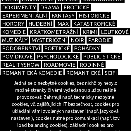
DOKUMENTY
DRAMA
EROTICKÉ
EXPERIMENTÁLNÍ
FANTASY
HISTORICKÉ
HORORY
HUDEBNÍ
IMAX
KATASTROFICKÉ
KOMEDIE
KRÁTKOMETRÁŽNÍ
KRIMI
LOUTKOVÉ
MUZIKÁLY
MYSTERIÓZNÍ
NOIR
PARODIE
PODOBENSTVÍ
POETICKÉ
POHÁDKY
POVÍDKOVÉ
PSYCHOLOGICKÉ
PUBLICISTICKÉ
REALITYSHOW
ROADMOVIE
RODINNÉ
ROMANTICKÁ KOMEDIE
ROMANTICKÉ
SCIFI
SOUTĚŽNÍ
SPORTOVNÍ
TALKSHOW
TANEČNÍ
Jedná se o nezbytné cookies, bez nichž by nebylo
TELENOVELY
THRILLERY
TRAGIKOMEDIE
možné stránky či vámi vyžádanou službu reálně
VÁLEČNÉ
WESTERNY
ŽIVOTOPISNÉ
SERIÁLY
provozovat. Zahrnují např. technicky nezbytné
cookies, vč. zajišťujících IT bezpečnost, cookies pro
X
ukládání vámi zvolených nastavení (např. jazyková
nastavení), cookies nutné pro komunikaci (např. tzv.
© 2026
load balancing cookies), základní cookies pro
cele-filmy.cz