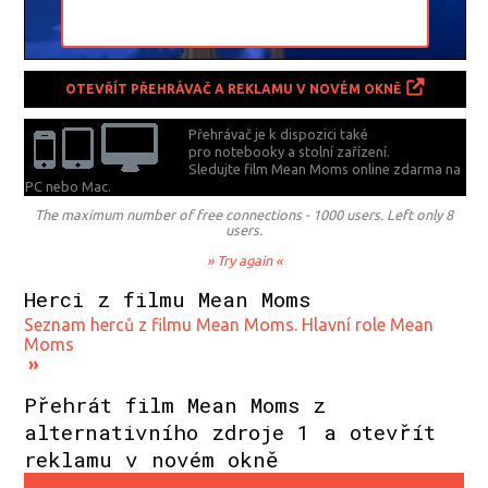
OTEVŘÍT PŘEHRÁVAČ A REKLAMU V NOVÉM OKNĚ
Přehrávač je k dispozici také
pro notebooky a stolní zařízení.
Sledujte film Mean Moms online zdarma na
PC nebo Mac.
The maximum number of free connections - 1000 users. Left only 8
users.
» Try again «
Herci z filmu Mean Moms
Seznam herců z filmu Mean Moms. Hlavní role Mean
Moms
»
Přehrát film Mean Moms z
alternativního zdroje 1 a otevřít
reklamu v novém okně