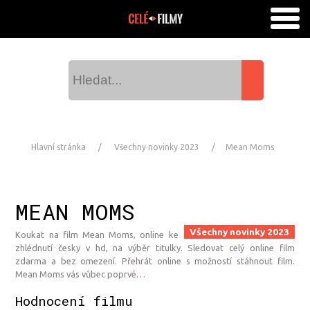
Hlavní stránka
Všechny novinky 2023
Mean Moms
MEAN MOMS
Všechny novinky 2023
Koukat na film Mean Moms, online ke
zhlédnutí česky v hd, na výběr titulky. Sledovat celý online film
zdarma a bez omezení. Přehrát online s možností stáhnout film.
Mean Moms vás vůbec poprvé
…
Hodnocení filmu