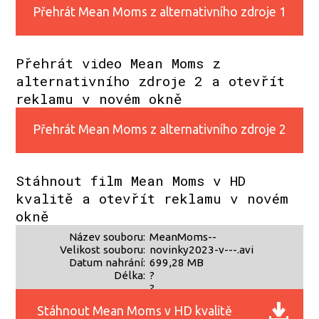
Přehrát Mean Moms z alternativního zdroje 1
Přehrát video Mean Moms z
alternativního zdroje 2 a otevřít
reklamu v novém okně
Přehrát Mean Moms z alternativního zdroje 2
Stáhnout film Mean Moms v HD
kvalitě a otevřít reklamu v novém
okně
Název souboru:
MeanMoms--
Velikost souboru:
novinky2023-v---.avi
Datum nahrání:
699,28 MB
Délka:
?
?
Stáhnout Mean Moms v HD kvalitě