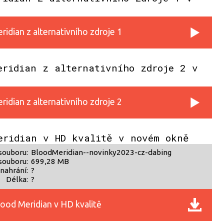
idian z alternativního zdroje 1
eridian z alternativního zdroje 2 v
idian z alternativního zdroje 2
eridian v HD kvalitě v novém okně
souboru:
BloodMeridian--novinky2023-cz-dabing
souboru:
699,28 MB
nahrání:
?
Délka:
?
ood Meridian v HD kvalitě