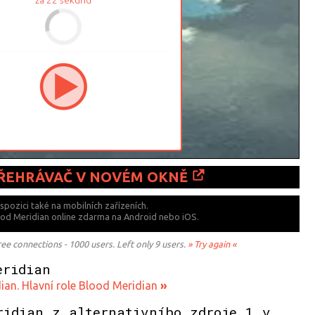
PŘEHRÁVAČ V NOVÉM OKNĚ
ispozici také
na mobilních zařízeních.
lood Meridian online zdarma na
Android nebo iOS.
 connections - 1000 users. Left only 9 users.
» Try again «
eridian
ian. Hlavní role Blood Meridian
»
ridian z alternativního zdroje 1 v