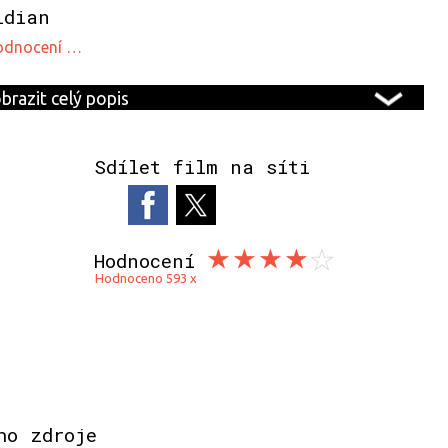
idian
hodnocení …
brazit celý popis
Sdílet film na síti
Hodnocení
Hodnoceno 593 x
ho zdroje