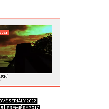
 2023
telí
D
OVÉ SERIÁLY 2022
18
PREMIÉRY 2017