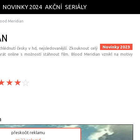
NOVINKY 2024
AKČNÍ
SERIÁLY
lood Meridian
AN
Novinky 2023
hlédnutí česky v hd, nejsledovanější. Zkouknout celý
rát online s možností stáhnout film. Blood Meridian vznikl na motivy
n
přeskočit reklamu
za
21
sekund