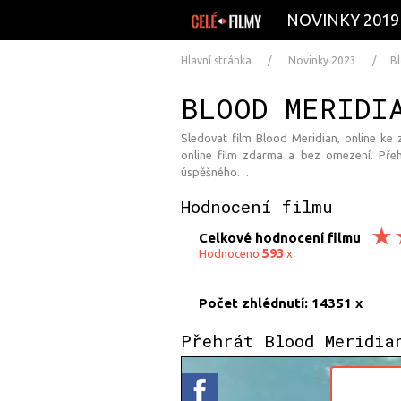
NOVINKY 2019
Hlavní stránka
Novinky 2023
B
BLOOD MERIDI
Sledovat film Blood Meridian, online ke z
online film zdarma a bez omezení. Přeh
úspěšného
…
Hodnocení filmu
Celkové hodnocení filmu
593
Hodnoceno
x
Počet zhlédnutí: 14351 x
Přehrát Blood Meridia