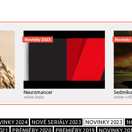
Novinky 2023
Novinky
Neuromancer
Sedmikos
online česky
online v H
INKY 2024
NOVÉ SERIÁLY 2023
NOVINKY 2023
N
021
PREMIÉRY 2020
PREMIÉRY 2019
NOVINKY 20