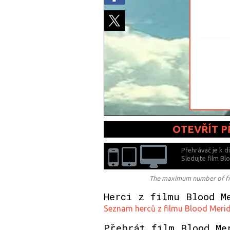
OTEVŘÍT 
Přehrávač je k d
Sledujte film B
The maximum number of free
Herci z filmu Blood M
Seznam herců z filmu Blood Merid
Přehrát film Blood Me