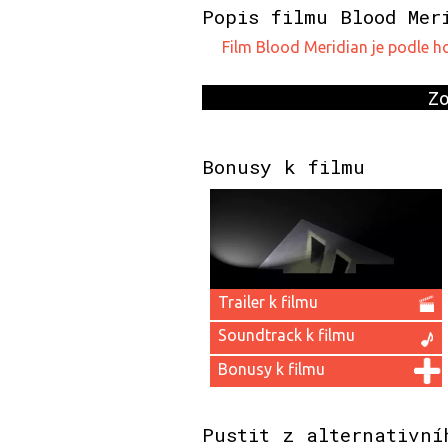
Popis filmu Blood Mer
film Blood Meridian je podle 
Zo
Bonusy k filmu
Trailer k filmu
Soundtrack k filmu
Bonusy k filmu
Pustit z alternativní