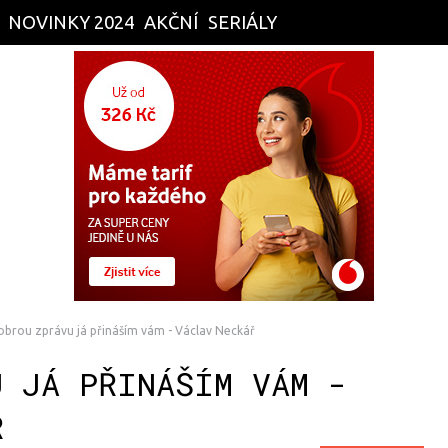
NOVINKY 2024
AKČNÍ
SERIÁLY
brou zprávu já přináším vám - Václav Neckář
U JÁ PŘINÁŠÍM VÁM -
Ř