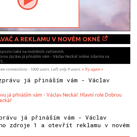
ÁVAČ A REKLAMU V NOVÉM OKNĚ
ispozici také
na mobilních zařízeních.
obrou zprávu já přináším vám - Václav Neckář online zdarma na
S.
 connections - 1000 users. Left only 9 users.
» Try again «
zprávu já přináším vám - Václav
vu já přináším vám - Václav Neckář. Hlavní role Dobrou
Neckář
právu já přináším vám - Václav
ho zdroje 1 a otevřít reklamu v novém