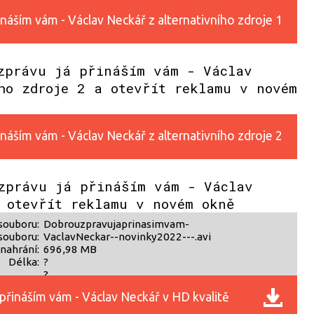
náším vám - Václav Neckář z alternativního zdroje 1
zprávu já přináším vám - Václav
ho zdroje 2 a otevřít reklamu v novém
náším vám - Václav Neckář z alternativního zdroje 2
zprávu já přináším vám - Václav
 otevřít reklamu v novém okně
souboru:
Dobrouzpravujaprinasimvam-
souboru:
VaclavNeckar--novinky2022---.avi
nahrání:
696,98 MB
Délka:
?
?
přináším vám - Václav Neckář v HD kvalitě