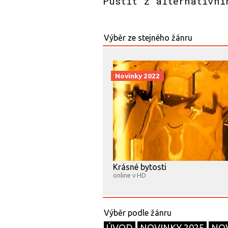
Pustit z alternativní
Novinky 2022
Krásné bytosti
online v HD
ÚVOD
NOVINKY 2025
NOV