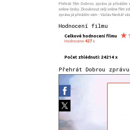
Přehrát film Dobrou zprávu já přináším v
online česky. Zkouknout celý online film 
zprávu já přináším vám - Václav Neckář vá
Hodnocení filmu
Celkové hodnocení filmu
427
Hodnoceno
x
Počet zhlédnutí: 24214 x
Přehrát Dobrou zprávu