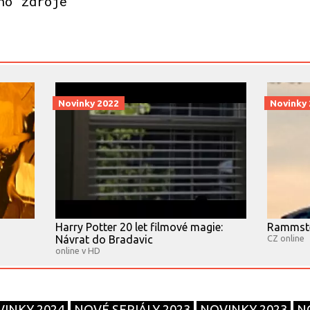
ho zdroje
Novinky 2022
Novinky
Harry Potter 20 let filmové magie:
Rammste
Návrat do Bradavic
CZ online
online v HD
INKY 2024
NOVÉ SERIÁLY 2023
NOVINKY 2023
N