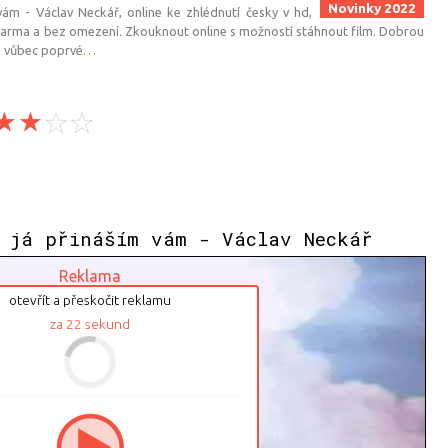
Novinky 2022
ám - Václav Neckář, online ke zhlédnutí česky v hd,
zdarma a bez omezení. Zkouknout online s možností stáhnout film. Dobrou
s vůbec poprvé
…
 já přináším vám - Václav Neckář
Reklama
otevřít a přeskočit reklamu
za
21
sekund