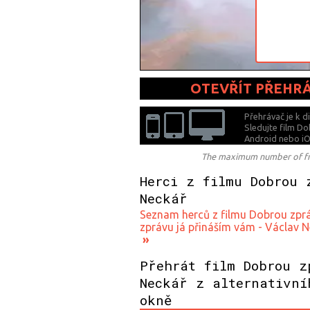
OTEVŘÍT PŘEHR
Přehrávač je k d
Sledujte film D
Android nebo iO
The maximum number of free
Herci z filmu Dobrou 
Neckář
Seznam herců z filmu Dobrou zprá
zprávu já přináším vám - Václav 
»
Přehrát film Dobrou z
Neckář z alternativní
okně