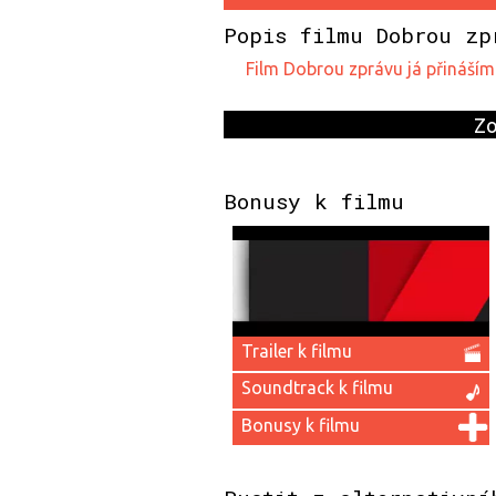
Popis filmu Dobrou zp
film Dobrou zprávu já přináš
Zo
Bonusy k filmu
Trailer k filmu
Soundtrack k filmu
Bonusy k filmu