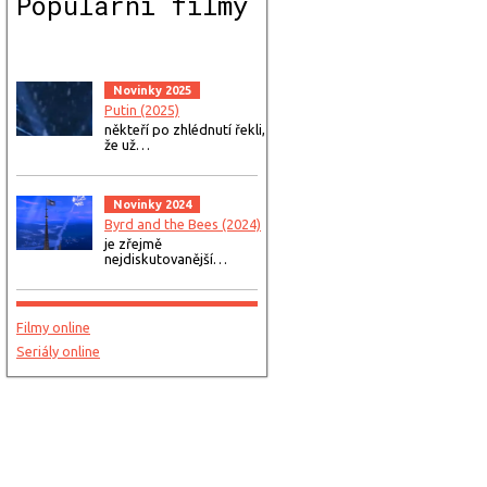
Populární filmy
Novinky 2025
Putin (2025)
někteří po zhlédnutí řekli,
že už…
Novinky 2024
Byrd and the Bees (2024)
je zřejmě
nejdiskutovanější…
Filmy online
Seriály online