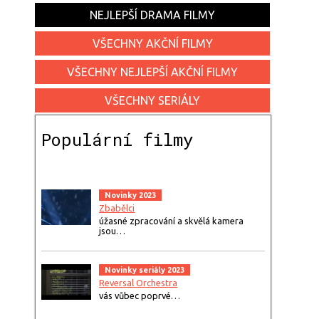
NEJLEPŠÍ DRAMA FILMY
VŠECHNY AKČNÍ FILMY
VŠECHNY NEJLEPŠÍ AKČNÍ FILMY
VŠECHNY SERIÁLY
Populární filmy
Novinky 2023
Zbabělci
úžasné zpracování a skvělá kamera
jsou…
Novinky seriály 2023
Reversal Orchestra
vás vůbec poprvé…