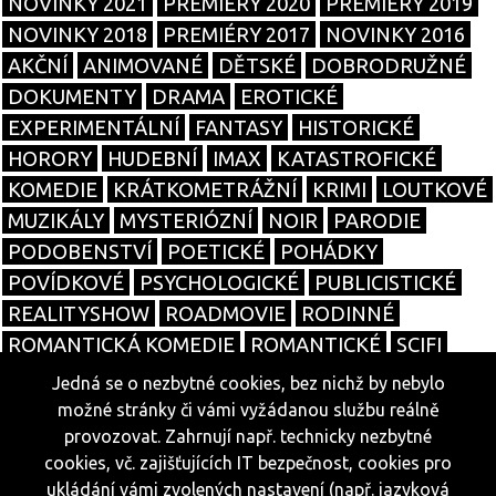
NOVINKY 2021
PREMIÉRY 2020
PREMIÉRY 2019
NOVINKY 2018
PREMIÉRY 2017
NOVINKY 2016
AKČNÍ
ANIMOVANÉ
DĚTSKÉ
DOBRODRUŽNÉ
DOKUMENTY
DRAMA
EROTICKÉ
EXPERIMENTÁLNÍ
FANTASY
HISTORICKÉ
HORORY
HUDEBNÍ
IMAX
KATASTROFICKÉ
KOMEDIE
KRÁTKOMETRÁŽNÍ
KRIMI
LOUTKOVÉ
MUZIKÁLY
MYSTERIÓZNÍ
NOIR
PARODIE
PODOBENSTVÍ
POETICKÉ
POHÁDKY
POVÍDKOVÉ
PSYCHOLOGICKÉ
PUBLICISTICKÉ
REALITYSHOW
ROADMOVIE
RODINNÉ
ROMANTICKÁ KOMEDIE
ROMANTICKÉ
SCIFI
SOUTĚŽNÍ
SPORTOVNÍ
TALKSHOW
TANEČNÍ
Jedná se o nezbytné cookies, bez nichž by nebylo
TELENOVELY
THRILLERY
TRAGIKOMEDIE
možné stránky či vámi vyžádanou službu reálně
VÁLEČNÉ
WESTERNY
ŽIVOTOPISNÉ
SERIÁLY
provozovat. Zahrnují např. technicky nezbytné
cookies, vč. zajišťujících IT bezpečnost, cookies pro
ukládání vámi zvolených nastavení (např. jazyková