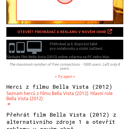
OTEVŘÍT PŘEHRÁVAČ A REKLAMU V NOVÉM OKNĚ
Přehrávač je k dispozici také
pro notebooky a stolní zařízení.
Sledujte film Bella Vista (2012) online zdarma na
PC nebo Mac.
The maximum number of free connections - 1000 users. Left only 8
users.
» Try again «
Herci z filmu Bella Vista (2012)
Seznam herců z filmu Bella Vista (2012). Hlavní role
Bella Vista (2012)
»
Přehrát film Bella Vista (2012) z
alternativního zdroje 1 a otevřít
reklamu v novém okně