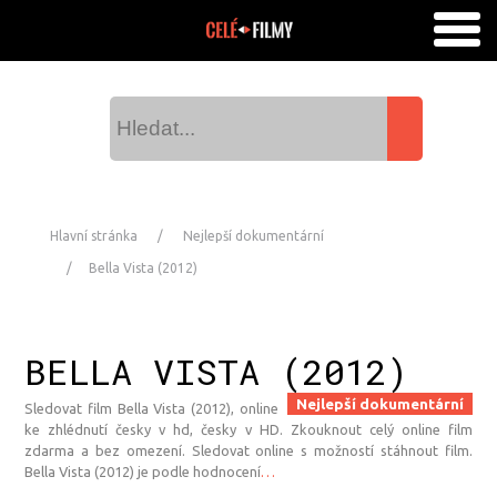
Hlavní stránka
Nejlepší dokumentární
Bella Vista (2012)
BELLA VISTA (2012)
Nejlepší dokumentární
Sledovat film Bella Vista (2012), online
ke zhlédnutí česky v hd, česky v HD. Zkouknout celý online film
zdarma a bez omezení. Sledovat online s možností stáhnout film.
Bella Vista (2012) je podle hodnocení
…