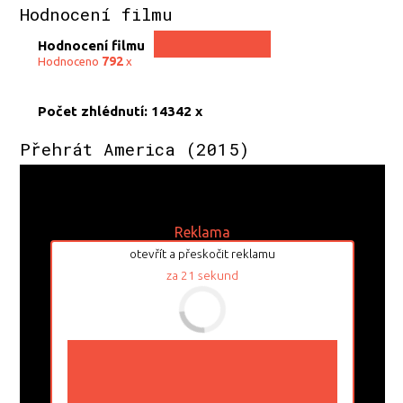
Hodnocení filmu
Hodnocení filmu
792
Hodnoceno
x
Počet zhlédnutí: 14342 x
Přehrát America (2015)
Reklama
otevřít a přeskočit reklamu
za
21
sekund