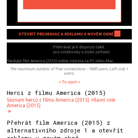
OTEVŘÍT PŘEHRÁVAČ A REKLAMU V NOVÉM OKNĚ
Přehrávač je k dispozici také
pro notebooky a stolní zařízení.
Sledujte film America (2015) online zdarma na
PC nebo Mac.
The maximum number of free connections - 1000 users. Left only 1
users.
» Try again «
Herci z filmu America (2015)
Seznam herců z filmu America (2015). Hlavní role
America (2015)
»
Přehrát film America (2015) z
alternativního zdroje 1 a otevřít
reklamu v novém okně