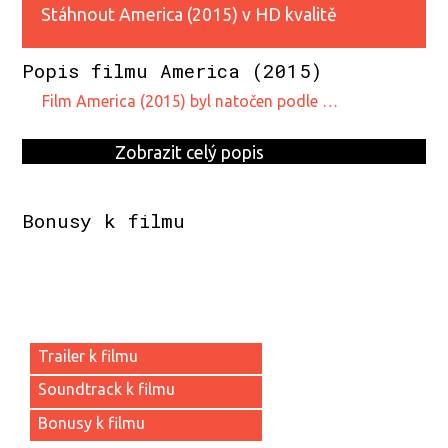
?
Stáhnout America (2015) v HD kvalitě
Popis filmu America (2015)
film America (2015) byl natočen podle …
Zobrazit celý popis
Bonusy k filmu
Trailer k filmu
Soundtrack k filmu
Bonusy k filmu