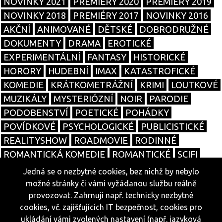
NOVINKY 2021
PREMIÉRY 2020
PREMIÉRY 2019
NOVINKY 2018
PREMIÉRY 2017
NOVINKY 2016
AKČNÍ
ANIMOVANÉ
DĚTSKÉ
DOBRODRUŽNÉ
DOKUMENTY
DRAMA
EROTICKÉ
EXPERIMENTÁLNÍ
FANTASY
HISTORICKÉ
HORORY
HUDEBNÍ
IMAX
KATASTROFICKÉ
KOMEDIE
KRÁTKOMETRÁŽNÍ
KRIMI
LOUTKOVÉ
MUZIKÁLY
MYSTERIÓZNÍ
NOIR
PARODIE
PODOBENSTVÍ
POETICKÉ
POHÁDKY
POVÍDKOVÉ
PSYCHOLOGICKÉ
PUBLICISTICKÉ
REALITYSHOW
ROADMOVIE
RODINNÉ
ROMANTICKÁ KOMEDIE
ROMANTICKÉ
SCIFI
SOUTĚŽNÍ
SPORTOVNÍ
TALKSHOW
TANEČNÍ
Jedná se o nezbytné cookies, bez nichž by nebylo
TELENOVELY
THRILLERY
TRAGIKOMEDIE
možné stránky či vámi vyžádanou službu reálně
VÁLEČNÉ
WESTERNY
ŽIVOTOPISNÉ
SERIÁLY
provozovat. Zahrnují např. technicky nezbytné
cookies, vč. zajišťujících IT bezpečnost, cookies pro
X
ukládání vámi zvolených nastavení (např. jazyková