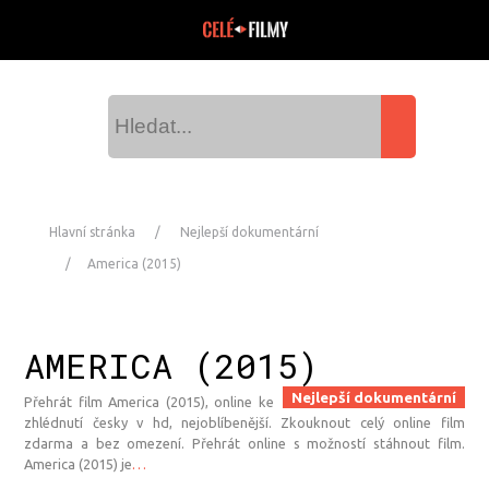
Hlavní stránka
Nejlepší dokumentární
America (2015)
AMERICA (2015)
Nejlepší dokumentární
Přehrát film America (2015), online ke
zhlédnutí česky v hd, nejoblíbenější. Zkouknout celý online film
zdarma a bez omezení. Přehrát online s možností stáhnout film.
America (2015) je
…