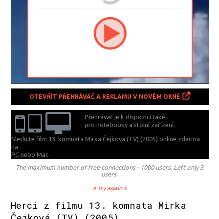
OTEVŘÍT PŘEHRÁVAČ A REKLAMU V NOVÉM OKNĚ
Přehrávač je k dispozici také
pro notebooky a stolní zařízení.
Sledujte film 13. komnata Mirka Čejková (TV) (2005) online zdarma
na
PC nebo Mac.
The maximum number of free connections - 1000 users. Left only 3
users.
» Try again «
Herci z filmu 13. komnata Mirka
Čejková (TV) (2005)