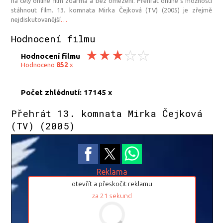
na celý online film zdarma a bez omezení. Přehrát online s možností
stáhnout film. 13. komnata Mirka Čejková (TV) (2005) je zřejmě
nejdiskutovanější
…
Hodnocení filmu
Hodnocení filmu
852
Hodnoceno
x
Počet zhlédnutí: 17145 x
Přehrát 13. komnata Mirka Čejková
(TV) (2005)
Reklama
otevřít a přeskočit reklamu
za
20
sekund