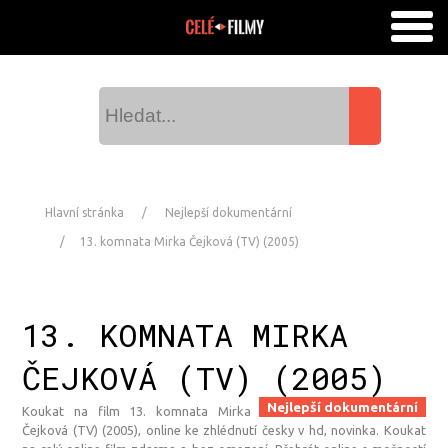
Hlavní stránka
Nejlepší dokumentární
13. komnata Mirka Čejková (TV) (2005)
13. KOMNATA MIRKA
ČEJKOVÁ (TV) (2005)
Nejlepší dokumentární
Koukat na film 13. komnata Mirka
Čejková (TV) (2005), online ke zhlédnutí česky v hd, novinka. Koukat