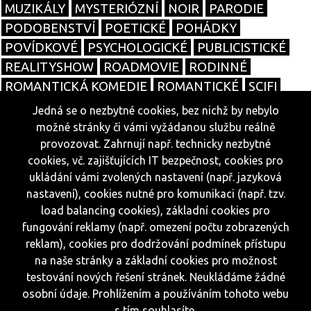
MUZIKÁLY
MYSTERIÓZNÍ
NOIR
PARODIE
PODOBENSTVÍ
POETICKÉ
POHÁDKY
POVÍDKOVÉ
PSYCHOLOGICKÉ
PUBLICISTICKÉ
REALITYSHOW
ROADMOVIE
RODINNÉ
ROMANTICKÁ KOMEDIE
ROMANTICKÉ
SCIFI
SOUTĚŽNÍ
SPORTOVNÍ
TALKSHOW
TANEČNÍ
Jedná se o nezbytné cookies, bez nichž by nebylo
TELENOVELY
THRILLERY
TRAGIKOMEDIE
možné stránky či vámi vyžádanou službu reálně
VÁLEČNÉ
WESTERNY
ŽIVOTOPISNÉ
SERIÁLY
provozovat. Zahrnují např. technicky nezbytné
cookies, vč. zajišťujících IT bezpečnost, cookies pro
ukládání vámi zvolených nastavení (např. jazyková
nastavení), cookies nutné pro komunikaci (např. tzv.
© 2026
load balancing cookies), základní cookies pro
cele-filmy.cz
fungování reklamy (např. omezení počtu zobrazených
Všechna práva vyhrazena.
reklam), cookies pro dodržování podmínek přístupu
Powered by
na naše stránky a základní cookies pro možnost
Reklama
testování nových řešení stránek. Neukládáme žádné
osobní údaje. Prohlížením a používáním tohoto webu
Sítě
s tím souhlasíte.