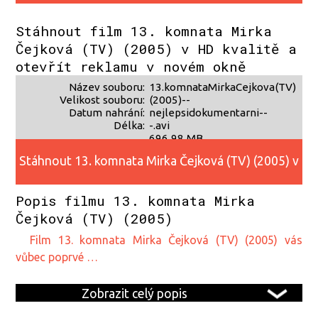
alternativního zdroje 2
Stáhnout film 13. komnata Mirka
Čejková (TV) (2005) v HD kvalitě a
otevřít reklamu v novém okně
Název souboru:
13.komnataMirkaCejkova(TV)
Velikost souboru:
(2005)--
Datum nahrání:
nejlepsidokumentarni--
Délka:
-.avi
696,98 MB
?
Stáhnout 13. komnata Mirka Čejková (TV) (2005) v
?
Popis filmu 13. komnata Mirka
HD kvalitě
Čejková (TV) (2005)
film 13. komnata Mirka Čejková (TV) (2005) vás
vůbec poprvé …
Zobrazit celý popis