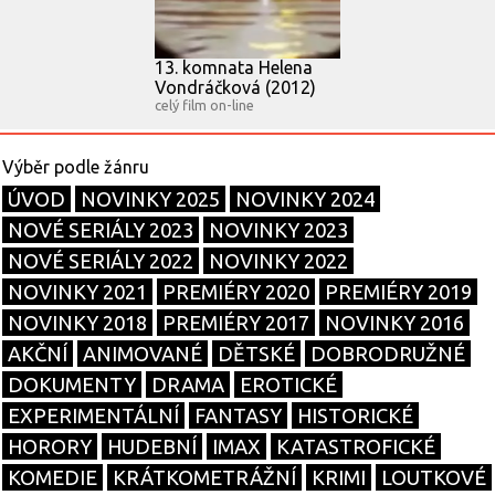
13. komnata Helena
Vondráčková (2012)
celý film on-line
ÚVOD
NOVINKY 2025
NOVINKY 2024
NOVÉ SERIÁLY 2023
NOVINKY 2023
NOVÉ SERIÁLY 2022
NOVINKY 2022
NOVINKY 2021
PREMIÉRY 2020
PREMIÉRY 2019
NOVINKY 2018
PREMIÉRY 2017
NOVINKY 2016
AKČNÍ
ANIMOVANÉ
DĚTSKÉ
DOBRODRUŽNÉ
DOKUMENTY
DRAMA
EROTICKÉ
EXPERIMENTÁLNÍ
FANTASY
HISTORICKÉ
HORORY
HUDEBNÍ
IMAX
KATASTROFICKÉ
KOMEDIE
KRÁTKOMETRÁŽNÍ
KRIMI
LOUTKOVÉ