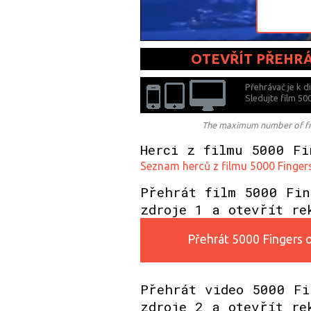
OTEVŘÍT PŘEHR
Přehrávač je k d
Sledujte film 50
The maximum number of free
Herci z filmu 5000 Fi
Seznam herců z filmu 5000 Fingers o
Přehrát film 5000 Fin
zdroje 1 a otevřít re
Přehrát 5000 Fingers of
Přehrát video 5000 Fi
zdroje 2 a otevřít re