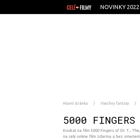
NOVINKY 2022
Hlavní stránka
Všechny fantasy
5000 FINGERS
Koukat na film 5000 Fingers of Dr. T., The
na celý online film zdarma a bez omezení.