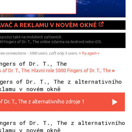
ÁVAČ A REKLAMU V NOVÉM OKNĚ
ispozici také
na mobilních zařízeních.
00 Fingers of Dr. T., The online zdarma na
Android nebo iOS.
 connections - 1000 users. Left only 5 users.
» Try again «
ngers of Dr. T., The
f Dr. T., The. Hlavní role 5000 Fingers of Dr. T., The
»
gers of Dr. T., The z alternativního
klamu v novém okně
 Dr. T., The z alternativního zdroje 1
ngers of Dr. T., The z alternativního
klamu v novém okně