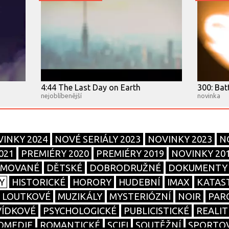
4:44 The Last Day on Earth
300: Bat
nejoblíbenější
novinka
INKY 2024
NOVÉ SERIÁLY 2023
NOVINKY 2023
N
021
PREMIÉRY 2020
PREMIÉRY 2019
NOVINKY 20
IMOVANÉ
DĚTSKÉ
DOBRODRUŽNÉ
DOKUMENTY
Y
HISTORICKÉ
HORORY
HUDEBNÍ
IMAX
KATAS
LOUTKOVÉ
MUZIKÁLY
MYSTERIÓZNÍ
NOIR
PAR
ÍDKOVÉ
PSYCHOLOGICKÉ
PUBLICISTICKÉ
REALI
OMEDIE
ROMANTICKÉ
SCIFI
SOUTĚŽNÍ
SPORTO