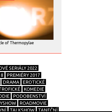
tle of Thermopylae
OVÉ SERIÁLY 2022
18
PREMIÉRY 2017
DRAMA
EROTICKÉ
TROFICKÉ
KOMEDIE
ODIE
PODOBENSTVÍ
TYSHOW
ROADMOVIE
VNÍ
TALKSHOW
TANEČNÍ