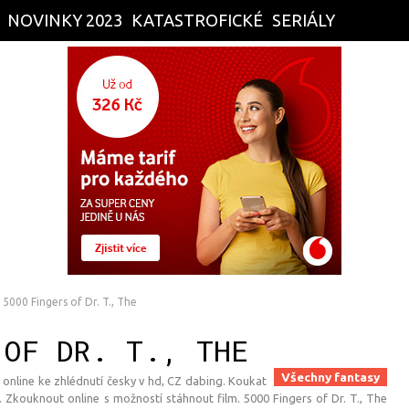
NOVINKY 2023
KATASTROFICKÉ
SERIÁLY
5000 Fingers of Dr. T., The
 OF DR. T., THE
Všechny fantasy
, online ke zhlédnutí česky v hd, CZ dabing. Koukat
 Zkouknout online s možností stáhnout film. 5000 Fingers of Dr. T., The