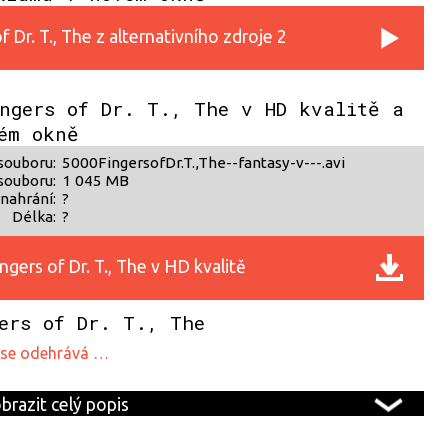
 Dr. T., The z alternativního zdroje 2
ngers of Dr. T., The v HD kvalitě a
ém okně
souboru:
5000FingersofDr.T.,The--fantasy-v---.avi
souboru:
1 045 MB
nahrání:
?
Délka:
?
gers of Dr. T., The v HD kvalitě
ers of Dr. T., The
he se odehrává …
brazit celý popis