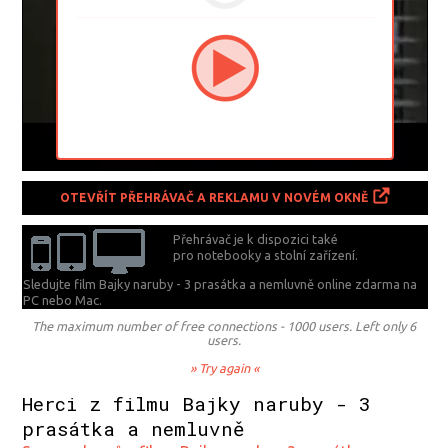
OTEVŘÍT PŘEHRÁVAČ A REKLAMU V NOVÉM OKNĚ
Přehrávač je k dispozici také
pro notebooky a stolní zařízení.
Sledujte film Bajky naruby - 3 prasátka a nemluvně online zdarma na
PC nebo Mac.
The maximum number of free connections - 1000 users. Left only 6
users.
» Try again «
Herci z filmu Bajky naruby - 3
prasátka a nemluvně