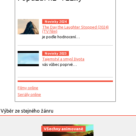
Novinky 2024
The Day the Laughter Stopped (2024)
(TV film)
je podle hodnocení…
Novinky 2023
Tajemství a smysl života
vás vůbec poprvé…
Filmy online
Seriály online
Všechny animované