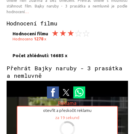
online film zdarma a bez omezení. Přehrát online s možností
stáhnout film. Bajky naruby - 3 prasátka a nemluvně je podle
hodnocení
…
Hodnocení filmu
Hodnocení filmu
1278
Hodnoceno
x
Počet zhlédnutí: 16685 x
Přehrát Bajky naruby - 3 prasátka
a nemluvně
Reklama
otevřít a přeskočit reklamu
za
18
sekund