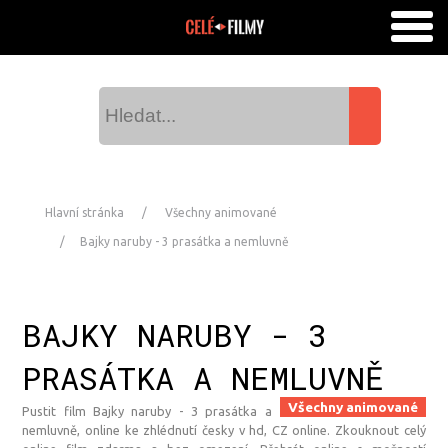
Hlavní stránka
Všechny animované
Bajky naruby - 3 prasátka a nemluvně
BAJKY NARUBY - 3
PRASÁTKA A NEMLUVNĚ
Všechny animované
Pustit film Bajky naruby - 3 prasátka a
nemluvně, online ke zhlédnutí česky v hd, CZ online. Zkouknout celý