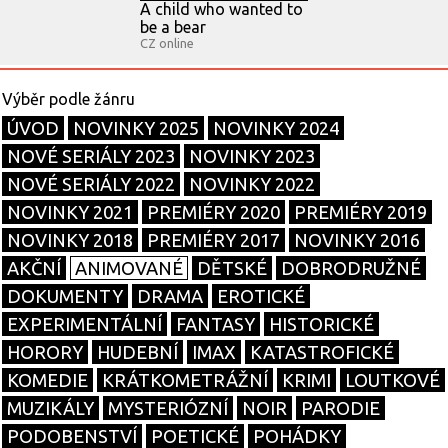
A child who wanted to
be a bear
CZ online
ÚVOD
NOVINKY 2025
NOVINKY 2024
NOVÉ SERIÁLY 2023
NOVINKY 2023
NOVÉ SERIÁLY 2022
NOVINKY 2022
NOVINKY 2021
PREMIÉRY 2020
PREMIÉRY 2019
NOVINKY 2018
PREMIÉRY 2017
NOVINKY 2016
AKČNÍ
ANIMOVANÉ
DĚTSKÉ
DOBRODRUŽNÉ
DOKUMENTY
DRAMA
EROTICKÉ
EXPERIMENTÁLNÍ
FANTASY
HISTORICKÉ
HORORY
HUDEBNÍ
IMAX
KATASTROFICKÉ
KOMEDIE
KRÁTKOMETRÁŽNÍ
KRIMI
LOUTKOVÉ
MUZIKÁLY
MYSTERIÓZNÍ
NOIR
PARODIE
PODOBENSTVÍ
POETICKÉ
POHÁDKY