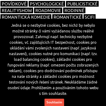
POVÍDKOVÉ
PSYCHOLOGICKÉ
PUBLICISTICKÉ
REALITYSHOW
ROADMOVIE
RODINNÉ
ROMANTICKÁ KOMEDIE
ROMANTICKÉ
SCIFI
SOUTĚŽNÍ
SPORTOVNÍ
TALKSHOW
TANEČNÍ
Jedná se o nezbytné cookies, bez nichž by nebylo
TELENOVELY
THRILLERY
TRAGIKOMEDIE
možné stránky či vámi vyžádanou službu reálně
VÁLEČNÉ
WESTERNY
ŽIVOTOPISNÉ
SERIÁLY
provozovat. Zahrnují např. technicky nezbytné
cookies, vč. zajišťujících IT bezpečnost, cookies pro
ukládání vámi zvolených nastavení (např. jazyková
nastavení), cookies nutné pro komunikaci (např. tzv.
© 2026
load balancing cookies), základní cookies pro
cele-filmy.cz
fungování reklamy (např. omezení počtu zobrazených
Všechna práva vyhrazena.
reklam), cookies pro dodržování podmínek přístupu
Powered by
na naše stránky a základní cookies pro možnost
Reklama
testování nových řešení stránek. Neukládáme žádné
osobní údaje. Prohlížením a používáním tohoto webu
Sítě
s tím souhlasíte.
Redakce
Souhlasím
Jakékoliv užití obsahu je bez souhlasu provozovatele zakázáno.