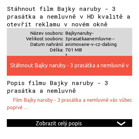
alternativního zdroje 2
Stáhnout film Bajky naruby - 3
prasátka a nemluvně v HD kvalitě a
otevřít reklamu v novém okně
Název souboru:
Bajkynaruby-
Velikost souboru:
3prasatkaanemluvne--
Datum nahrání:
animovane-v-cz-dabing
Délka:
701 MB
?
?
Stáhnout Bajky naruby - 3 prasátka a nemluvně v
Popis filmu Bajky naruby - 3
HD kvalitě
prasátka a nemluvně
film Bajky naruby - 3 prasátka a nemluvně vás vůbec
poprvé …
Zobrazit celý popis